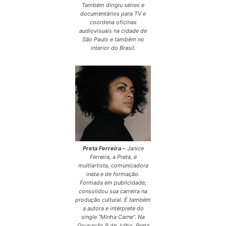
Também dirigiu séries e
documentários para TV e
coordena oficinas
audiovisuais na cidade de
São Paulo e também no
interior do Brasil.
Preta Ferreira –
Janice
Ferreira, a Preta, é
multiartista, comunicadora
inata e de formação.
Formada em publicidade,
consolidou sua carreira na
produção cultural. É também
a autora e intérprete do
single “Minha Carne”. Na
Ocupação 9 de Julho, Preta