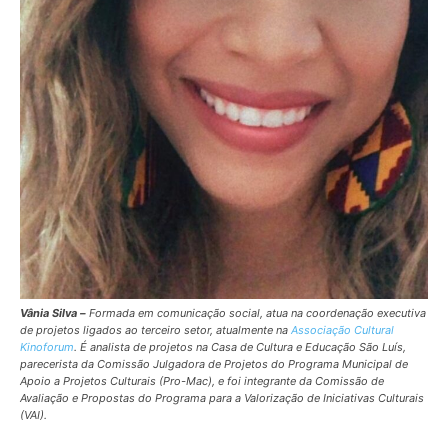
Vânia Silva –
Formada em comunicação social, atua na coordenação executiva
de projetos ligados ao terceiro setor, atualmente na
Associação Cultural
Kinoforum
. É analista de projetos na Casa de Cultura e Educação São Luís,
parecerista da Comissão Julgadora de Projetos do Programa Municipal de
Apoio a Projetos Culturais (Pro-Mac), e foi integrante da Comissão de
Avaliação e Propostas do Programa para a Valorização de Iniciativas Culturais
(VAI).