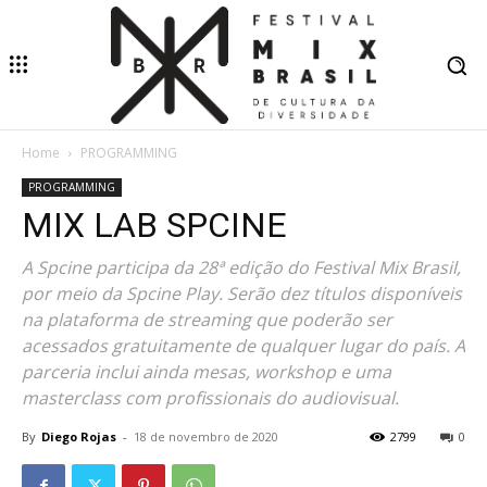
Home
PROGRAMMING
PROGRAMMING
MIX LAB SPCINE
A Spcine participa da 28ª edição do Festival Mix Brasil,
por meio da Spcine Play. Serão dez títulos disponíveis
na plataforma de streaming que poderão ser
acessados gratuitamente de qualquer lugar do país. A
parceria inclui ainda mesas, workshop e uma
masterclass com profissionais do audiovisual.
By
Diego Rojas
-
18 de novembro de 2020
2799
0