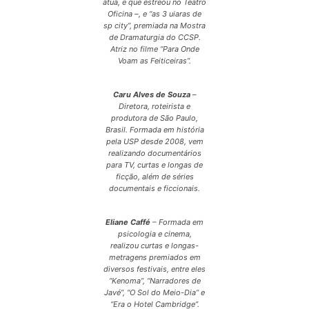
atua, e que estreou no Teatro
Oficina –, e “as 3 uiaras de
sp city”, premiada na Mostra
de Dramaturgia do CCSP.
Atriz no filme “Para Onde
Voam as Feiticeiras”.
Caru Alves de Souza
–
Diretora, roteirista e
produtora de São Paulo,
Brasil. Formada em história
pela USP desde 2008, vem
realizando documentários
para TV, curtas e longas de
ficção, além de séries
documentais e ficcionais.
Eliane Caffé
– Formada em
psicologia e cinema,
realizou curtas e longas-
metragens premiados em
diversos festivais, entre eles
“Kenoma”, “Narradores de
Javé”, “O Sol do Meio-Dia” e
“Era o Hotel Cambridge”.