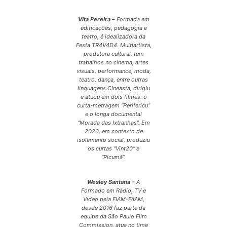
Vita Pereira –
Formada em
edificações, pedagogia e
teatro, é idealizadora da
Festa TR4V4D4. Multiartista,
produtora cultural, tem
trabalhos no cinema, artes
visuais, performance, moda,
teatro, dança, entre outras
linguagens.Cineasta, dirigiu
e atuou em dois filmes: o
curta-metragem “Perifericu”
e o longa documental
“Morada das Ixtranhas”. Em
2020, em contexto de
isolamento social, produziu
os curtas “Vint20” e
“Picumã”.
Wesley Santana
– A
Formado em Rádio, TV e
Vídeo pela FIAM-FAAM,
desde 2016 faz parte da
equipe da São Paulo Film
Commission, atua no time