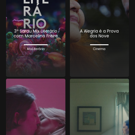
3º Sarau Mix Literário
A Alegria é a Prova
com Marcelino Freire
dos Nove
MixLiterário
Cinema