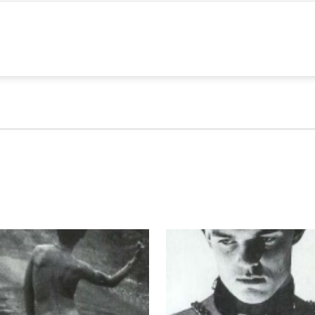
º
estival
ixBrasil