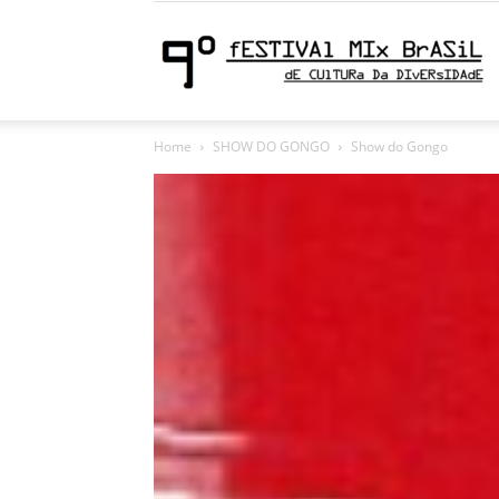
9
Home
SHOW DO GONGO
Show do Gongo
F
M
|