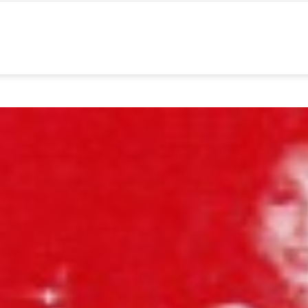
º
estival
ixBrasil