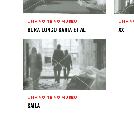
2
UMA NOITE NO MUSEU
UMA N
BORA LONGO BAHIA ET AL
XX
UMA NOITE NO MUSEU
SAILA