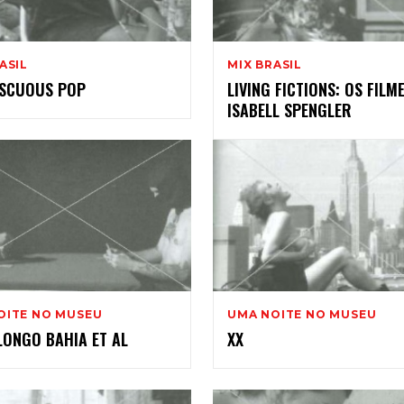
008
ASIL
MIX BRASIL
SCUOUS POP
LIVING FICTIONS: OS FILM
ISABELL SPENGLER
OITE NO MUSEU
UMA NOITE NO MUSEU
LONGO BAHIA ET AL
XX