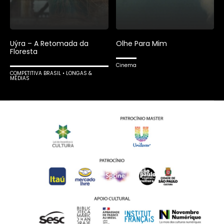
Uýra – A Retomada da
Olhe Para Mim
Floresta
Cinema
COMPETITIVA BRASIL • LONGAS &
MÉDIAS