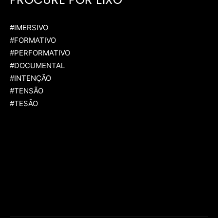
#IMERSIVO
#FORMATIVO
#PERFORMATIVO
#DOCUMENTAL
#INTENÇÃO
#TENSÃO
#TESÃO
[td_block_social_counter facebook="festivalmixbrasil"
instagram="festivalmixbrasil" twitter="fmixbrasil"
block_template_id="td_block_template_1" style="style4 td-
social-colored" manual_count_facebook="31271"
youtube="fmixbrasil" manual_count_instagram="31025"
counter_color="#ffffff" network_color="#ffffff"
btn_color="#ffffff"]