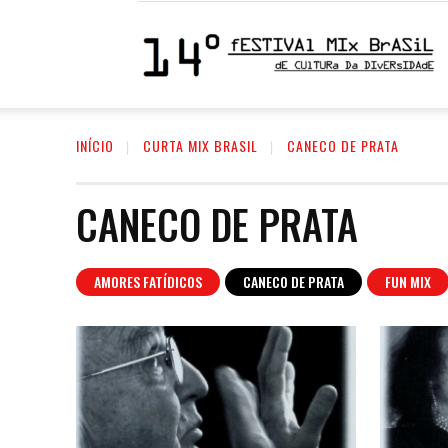
1
INÍCIO
CURTA MIX BRASIL
CANECO DE PRATA
F
CANECO DE PRATA
M
AMORES FATÍDICOS
CANECO DE PRATA
FUN MIX
|