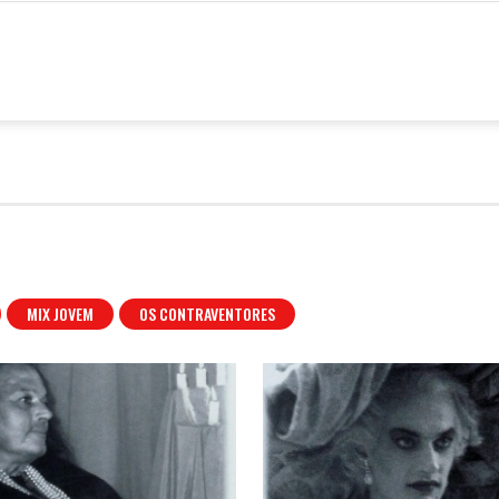
4º
estival
ixBrasil
MIX JOVEM
OS CONTRAVENTORES