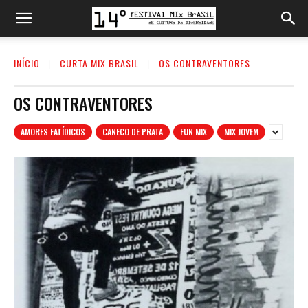
INÍCIO
CURTA MIX BRASIL
OS CONTRAVENTORES
OS CONTRAVENTORES
AMORES FATÍDICOS
CANECO DE PRATA
FUN MIX
MIX JOVEM