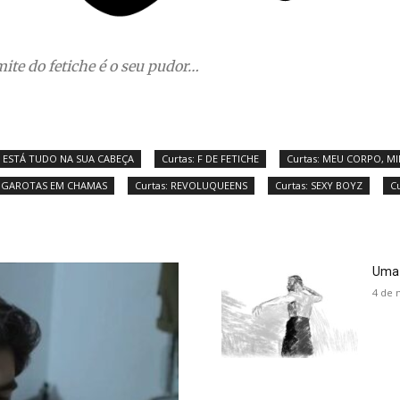
imite do fetiche é o seu pudor…
: ESTÁ TUDO NA SUA CABEÇA
Curtas: F DE FETICHE
Curtas: MEU CORPO, M
E GAROTAS EM CHAMAS
Curtas: REVOLUQUEENS
Curtas: SEXY BOYZ
C
Uma 
4 de 