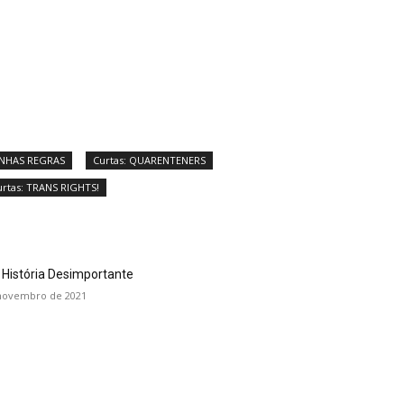
INHAS REGRAS
Curtas: QUARENTENERS
urtas: TRANS RIGHTS!
História Desimportante
novembro de 2021