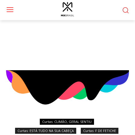
Curtas:
REVOLUQUEENS
Curtas: CLIMÃO, GERAL SENTIU
Curtas: ESTÁ TUDO NA SUA CABEÇA
Curtas: F DE FETICHE