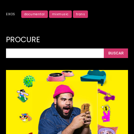
EIXOS
documental
mixmusic
trans
PROCURE
BUSCAR