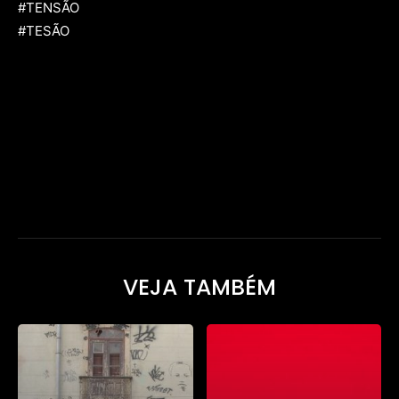
#TENSÃO
#TESÃO
[td_block_social_counter facebook="festivalmixbrasil"
instagram="festivalmixbrasil" twitter="fmixbrasil"
block_template_id="td_block_template_1" style="style4 td-
social-colored" manual_count_facebook="31271"
youtube="fmixbrasil" manual_count_instagram="31025"
counter_color="#ffffff" network_color="#ffffff"
btn_color="#ffffff"]
VEJA TAMBÉM