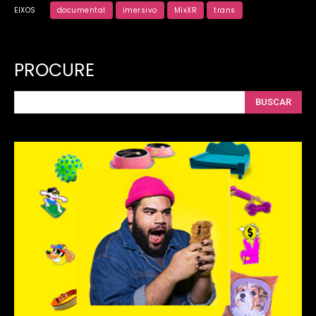
EIXOS
documental
imersivo
MixXR
trans
PROCURE
BUSCAR