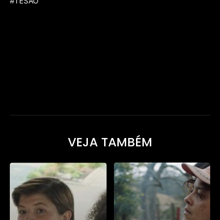
#TESÃO
[td_block_social_counter facebook="festivalmixbrasil"
instagram="festivalmixbrasil" twitter="fmixbrasil"
block_template_id="td_block_template_1" style="style4 td-
social-colored" manual_count_facebook="31271"
youtube="fmixbrasil" manual_count_instagram="31025"
counter_color="#ffffff" network_color="#ffffff"
btn_color="#ffffff"]
VEJA TAMBÉM