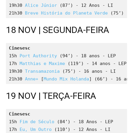
19h30 
Alice Júnior
 (87’) - 12 Anos - LI

21h30 
Breve História do Planeta Verde
 (75’) - 
18 NOV | SEGUNDA-FEIRA
Cinesesc
15h 
Port Authority
 (94’) - 18 anos - LEP

17h 
Matthias e Maxime
 (119’) - 14 anos - LEP

19h30 
Transamazonia
 (75’) - 16 anos - LI

21h30 
Anne+
 [
Mundo Mix Holanda
] (66’) - 16 ano
19 NOV | TERÇA-FEIRA
Cinesesc
15h 
Fim de Século
 (84’) - 18 Anos - LEP

17h 
Eu, Um Outro
 (110’) - 12 Anos - LI
