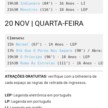
19h30 
Indianara
 (84’) - 16 Anos - LI

21h30 
Monstros
 (116’) - 18 Anos - LEP
20 NOV | QUARTA-FEIRA
Cinesesc
15h 
Normal
 (67’) - 14 Anos - LEP

17h 
Até Que O Porno Nos Separe
 (90’) / Abre: 
E
19h30 
O Príncipe
 (96’) - 18 Anos - LEP

21h30 
Rumo Às Estrelas
 (111’) - 16 Anos - LEP
ATRAÇÕES GRATUITAS:
verifique com a bilheteria de
cada espaço as regras de retirada de ingressos.
LEP:
Legenda eletrônica em português
LP:
Legenda em português
LI:
Legenda em inglês