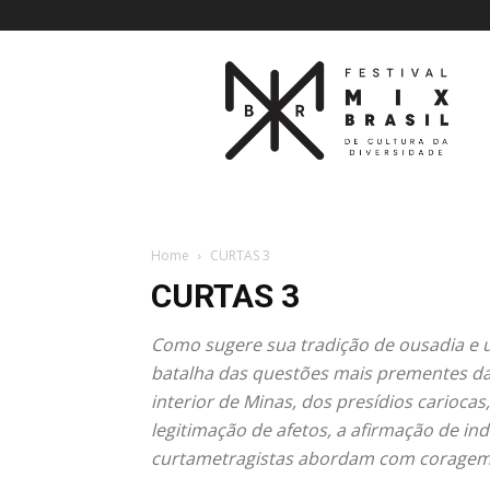
27º
Festival
MixBrasil
|
2019
Home
CURTAS 3
CURTAS 3
Como sugere sua tradição de ousadia e u
batalha das questões mais prementes da 
interior de Minas, dos presídios cariocas
legitimação de afetos, a afirmação de in
curtametragistas abordam com coragem, 