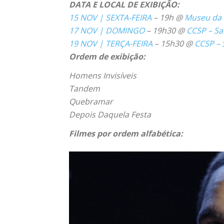
DATA E LOCAL DE EXIBIÇÃO:
15 NOV | SEXTA-FEIRA
– 19h @
Museu da
17 NOV | DOMINGO
– 19h30 @
CCSP – Sa
19 NOV | TERÇA-FEIRA
– 15h30 @
CCSP – 
Ordem de exibição:
Homens Invisíveis
Tandem
Quebramar
Depois Daquela Festa
Filmes por ordem alfabética: