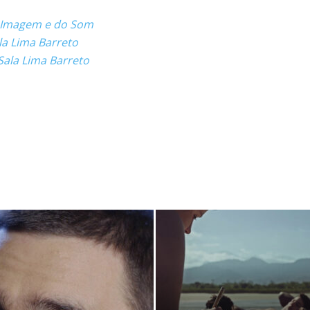
 Imagem e do Som
la Lima Barreto
Sala Lima Barreto