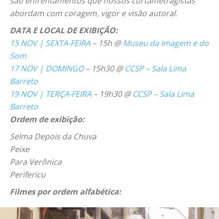
são enfrentamentos que nossos curtametragistas
abordam com coragem, vigor e visão autoral.
DATA E LOCAL DE EXIBIÇÃO:
15 NOV | SEXTA-FEIRA
– 15h @
Museu da Imagem e do
Som
17 NOV | DOMINGO
– 15h30 @
CCSP – Sala Lima
Barreto
19 NOV | TERÇA-FEIRA
– 19h30 @
CCSP – Sala Lima
Barreto
Ordem de exibição:
Selma Depois da Chuva
Peixe
Para Verônica
Perifericu
Filmes por ordem alfabética: