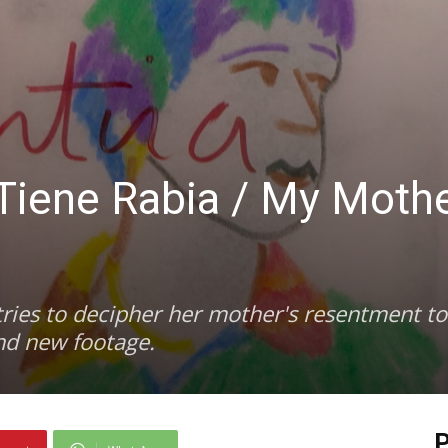
iene Rabia / My Moth
 tries to decipher her mother's resentment t
nd new footage.