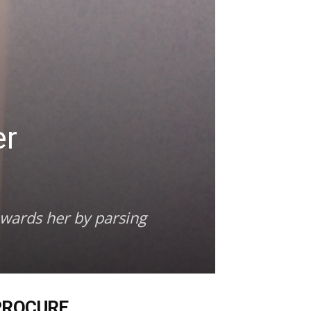
er
owards her by parsing
PROCURE