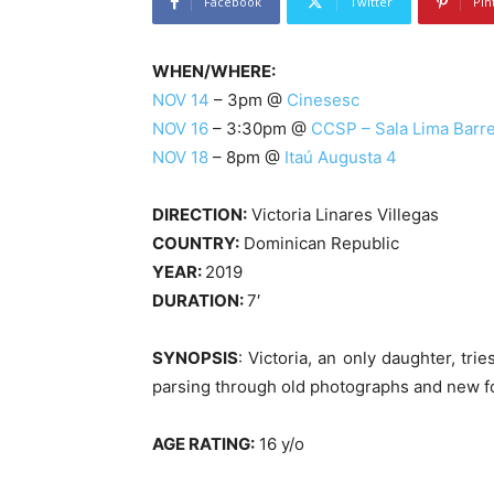
Facebook
Twitter
Pin
WHEN/WHERE:
NOV 14
– 3pm @
Cinesesc
NOV 16
– 3:30pm @
CCSP – Sala Lima Barr
NOV 18
– 8pm @
Itaú Augusta 4
DIRECTION:
Victoria Linares Villegas
COUNTRY:
Dominican Republic
YEAR:
2019
DURATION:
7′
SYNOPSIS
: Victoria, an only daughter, tr
parsing through old photographs and new f
AGE RATING:
16 y/o