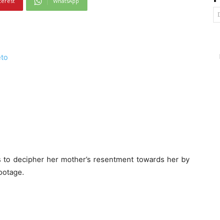
terest
WhatsApp
eto
ies to decipher her mother’s resentment towards her by
ootage.